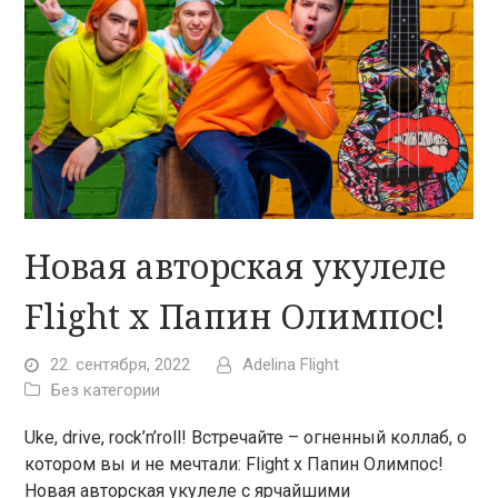
Новая авторская укулеле
Flight x Папин Олимпос!
22. сентября, 2022
Adelina Flight
Без категории
Uke, drive, rock’n’roll! Встречайте – огненный коллаб, о
котором вы и не мечтали: Flight x Папин Олимпос!
Новая авторская укулеле с ярчайшими