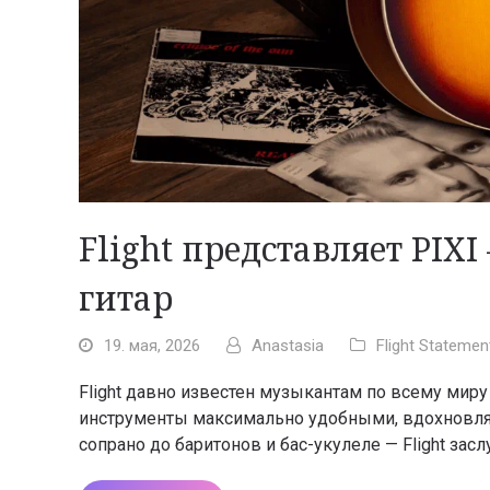
Flight представляет PIXI
гитар
19. мая, 2026
Anastasia
Flight Statemen
Flight давно известен музыкантам по всему мир
инструменты максимально удобными, вдохновля
сопрано до баритонов и бас-укулеле — Flight за