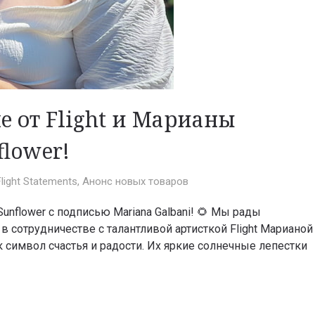
е от Flight и Марианы
flower!
Flight Statements
,
Анонс новых товаров
unflower с подписью Mariana Galbani! 🌻 Мы рады
 сотрудничестве с талантливой артисткой Flight Марианой
к символ счастья и радости. Их яркие солнечные лепестки