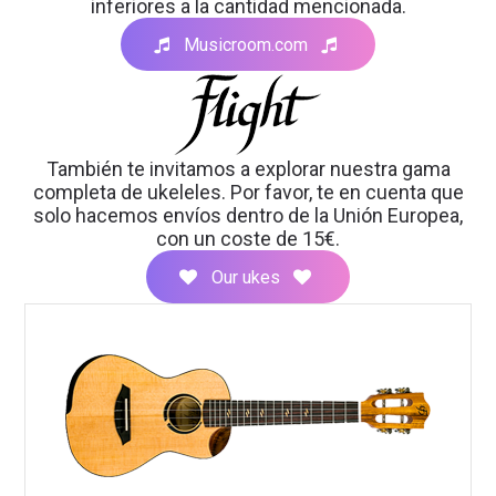
you
inferiores a la cantidad mencionada.
to
Musicroom.com
explore!
También te invitamos a explorar nuestra gama
completa de ukeleles. Por favor, te en cuenta que
solo hacemos envíos dentro de la Unión Europea,
con un coste de 15€.
Our ukes