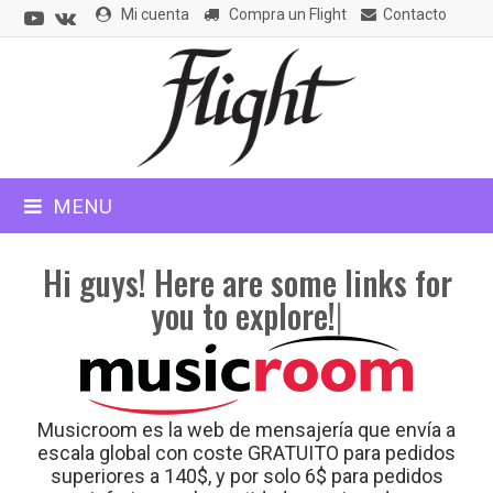
Youtube
VK
Mi cuenta
Compra un Flight
Contacto
CLOSE
MOBILE
MENU
MENU
Hi
Hi guys! Here are some links for
guys!
you to explore!
|
Here
are
some
Musicroom es la web de mensajería que envía a
links
escala global con coste GRATUITO para pedidos
for
superiores a 140$, y por solo 6$ para pedidos