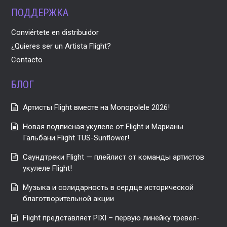
ПОДДЕРЖКА
Conviértete en distribuidor
¿Quieres ser un Artista Flight?
Contacto
БЛОГ
Артисты Flight вместе на Monopolele 2026!
Новая подписная укулеле от Flight и Марианы
Гальбани Flight TUS-Sunflower!
Саундтреки Flight — плейлист от команды артистов
укулеле Flight!
Музыка и солидарность в сердце исторической
благотворительной акции
Flight представляет PIXI – первую линейку тревел-