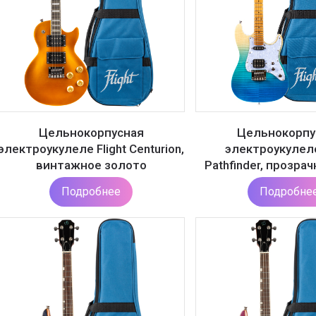
Цельнокорпусная
Цельнокорпу
электроукулеле Flight Centurion,
электроукулеле
винтажное золото
Pathfinder, прозра
Подробнее
Подробне