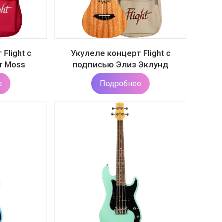
Flight с
Укулеле концерт Flight с
r Moss
подписью Элиз Эклунд
е
Подробнее