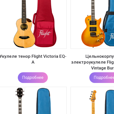
Укулеле тенор Flight Victoria EQ-
Цельнокорпу
A
электроукулеле Fligh
Vintage Bur
Подробнее
Подробне