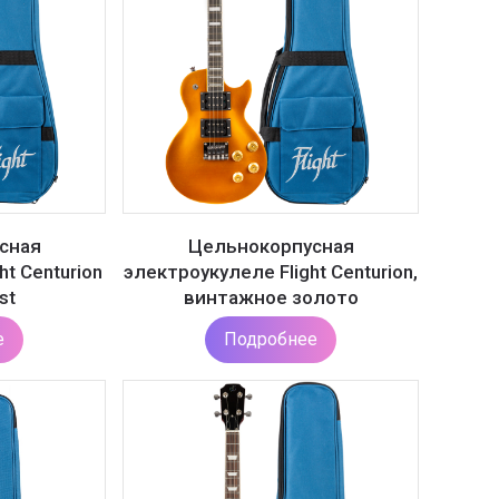
сная
Цельнокорпусная
t Centurion
электроукулеле Flight Centurion,
st
винтажное золото
е
Подробнее