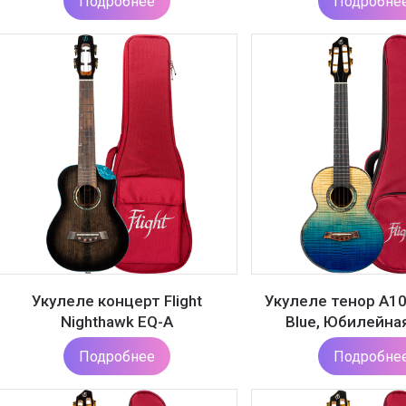
Подробнее
Подробне
Укулеле концерт Flight
Укулеле тенор A10
Nighthawk EQ-A
Blue, Юбилейна
Подробнее
Подробне