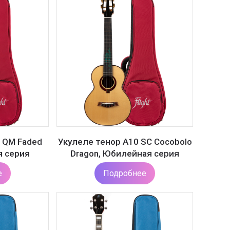
 QM Faded
Укулеле тенор A10 SC Cocobolo
я серия
Dragon, Юбилейная серия
е
Подробнее