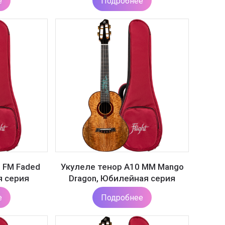
е
Подробнее
 FM Faded
Укулеле тенор A10 MM Mango
я серия
Dragon, Юбилейная серия
е
Подробнее