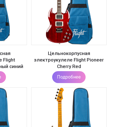
сная
Цельнокорпусная
 Flight
электроукулеле Flight Pioneer
чный синий
Cherry Red
е
Подробнее