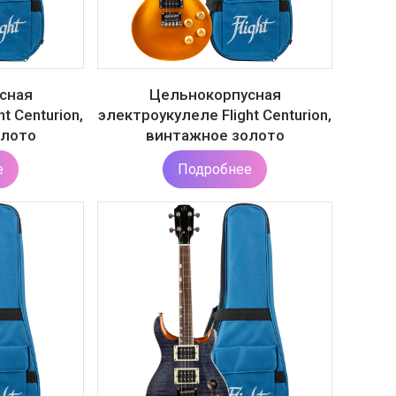
сная
Цельнокорпусная
t Centurion,
электроукулеле Flight Centurion,
олото
винтажное золото
е
Подробнее