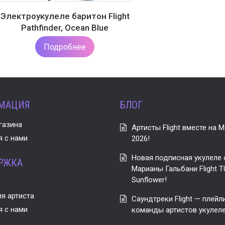
Электроукулеле баритон Flight
Pathfinder, Ocean Blue
Подробнее
МАЦИЯ
БЛОГ
газина
Артисты Flight вместе на M
я с нами
2026!
Новая подписная укулеле от
РЖКА
Марианы Гальбани Flight T
Sunflower!
я артиста
Саундтреки Flight — плейл
я с нами
команды артистов укулеле 