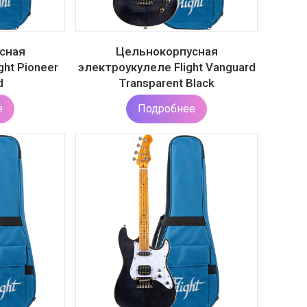
сная
Цельнокорпусная
ght Pioneer
электроукулеле Flight Vanguard
d
Transparent Black
е
Подробнее