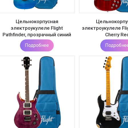
Цельнокорпусная
Цельнокорпу
электроукулеле Flight
электроукулеле Fli
Pathfinder, прозрачный синий
Cherry Re
Подробнее
Подробне