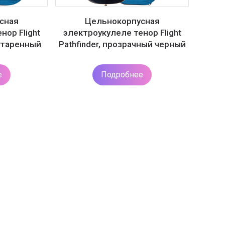
сная
Цельнокорпусная
нор Flight
электроукулеле тенор Flight
остаренный
Pathfinder, прозрачный черный
е
Подробнее