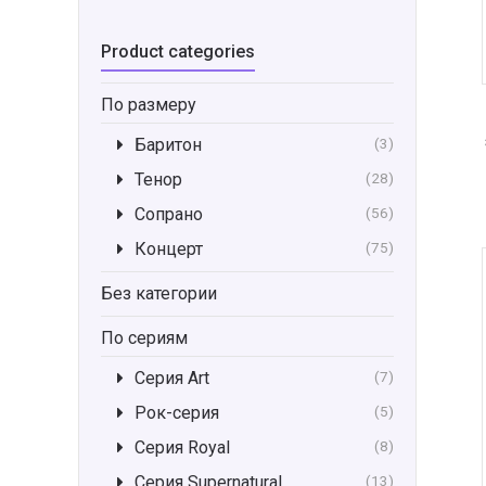
Product categories
По размеру
Баритон
(3)
Тенор
(28)
Сопрано
(56)
Концерт
(75)
Без категории
По сериям
Серия Art
(7)
Рок-серия
(5)
Серия Royal
(8)
Серия Supernatural
(13)