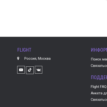
FLIGHT
ИНФОР
Россия, Москва
Поиск ма
Связатьс
Youtube
VK
TikTok
ПОДДЕ
Flight FAQ
Анкета дл
Связатьс