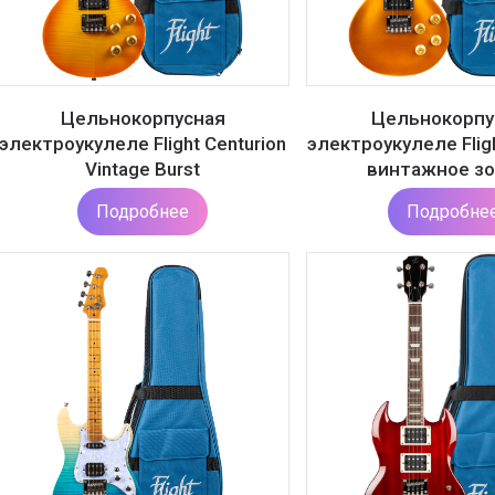
Цельнокорпусная
Цельнокорпу
электроукулеле Flight Centurion
электроукулеле Fligh
Vintage Burst
винтажное з
Подробнее
Подробне