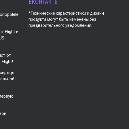
ВКОНТАКТЕ
*Технические характеристики и дизайн
onopolele
продукта могут быть изменены без
предварительного уведомления.
 Flight и
US-
ист от
Flight!
 сердце
тельной
 первую
свой