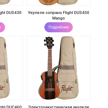
ight DUS430
Укулеле сопрано Flight DUS450
Mango
е
Подробнее
ight DUC460
Электроакустическая укулеле