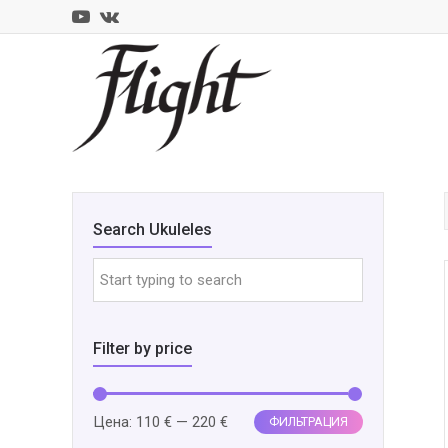
Youtube
VK
CLOSE
MOBILE
MENU
Search Ukuleles
Filter by price
Минимальная
Максимальная
Цена:
110 €
—
220 €
ФИЛЬТРАЦИЯ
цена
цена