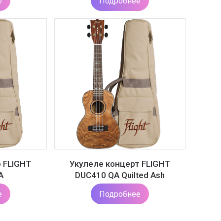
е
Подробнее
 FLIGHT
Укулеле концерт FLIGHT
A
DUC410 QA Quilted Ash
е
Подробнее