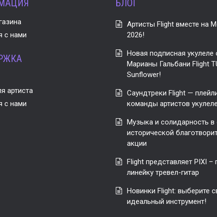
МАЦИЯ
БЛОГ
газина
Артисты Flight вместе на M
я с нами
2026!
Новая подписная укулеле от
РЖКА
Марианы Гальбани Flight T
Sunflower!
я артиста
Саундтреки Flight — плейл
я с нами
команды артистов укулеле 
Музыка и солидарность в
исторической благотвори
акции
Flight представляет PIXI –
линейку тревел-гитар
Новинки Flight: выберите 
идеальный инструмент!