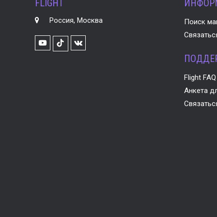
FLIGHT
ИНФОР
Россия, Москва
Поиск ма
Связатьс
Youtube
VK
TikTok
ПОДДЕ
Flight FAQ
Анкета дл
Связатьс