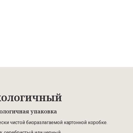
кологичный
ологичная упаковка
ески чистой биоразлагаемой картонной коробке.
а: серебристый или черный.