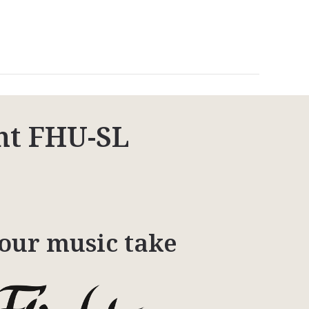
ht FHU-SL
your music take