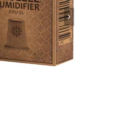
next
slide