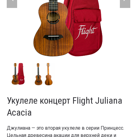
slide
slide
Укулеле концерт Flight Juliana
Acacia
Джулиана — это вторая укулеле в серии Принцесс.
Цельная древесина акации для верхней деки и