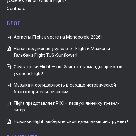
¿Quieres ser un Artista Flight?
Contacto
БЛОГ
Артисты Flight вместе на Monopolele 2026!
Новая подписная укулеле от Flight и Марианы
Гальбани Flight TUS-Sunflower!
Саундтреки Flight — плейлист от команды артистов
укулеле Flight!
Музыка и солидарность в сердце исторической
благотворительной акции
Flight представляет PIXI – первую линейку тревел-
гитар
Новинки Flight: выберите свой идеальный инструмент!