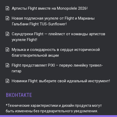
Артисты Flight вместе на Monopolele 2026!
Новая подписная укулеле от Flight и Марианы
Гальбани Flight TUS-Sunflower!
Саундтреки Flight — плейлист от команды артистов
укулеле Flight!
Музыка и солидарность в сердце исторической
благотворительной акции
Flight представляет PIXI – первую линейку тревел-
гитар
Новинки Flight: выберите свой идеальный инструмент!
ВКОНТАКТЕ
*Технические характеристики и дизайн продукта могут
быть изменены без предварительного уведомления.