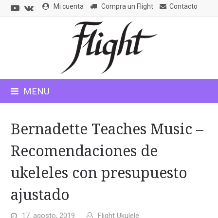
Youtube
VK
Mi cuenta
Compra un Flight
Contacto
CLOSE
MOBILE
MENU
MENU
Bernadette Teaches Music –
Recomendaciones de
ukeleles con presupuesto
ajustado
17. agosto, 2019
Flight Ukulele