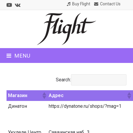
Youtube
VK
Buy Flight
Contact Us
CLOSE
MOBILE
MENU
MENU
Search:
Магазин
Адрес
Динатон
https://dynatone.ru/shops/?mag=1
Укулеле Центр
Саввинская наб., 3