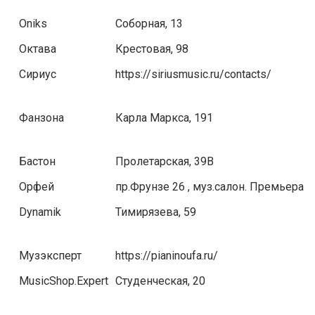
Oniks
Соборная, 13
Октава
Крестовая, 98
Сириус
https://siriusmusic.ru/contacts/
Фанзона
Карла Маркса, 191
Бастон
Пролетарская, 39В
Орфей
пр.Фрунзе 26 , муз.салон. Премьера
Dynamik
Тимирязева, 59
Музэксперт
https://pianinoufa.ru/
MusicShop.Expert
Студенческая, 20