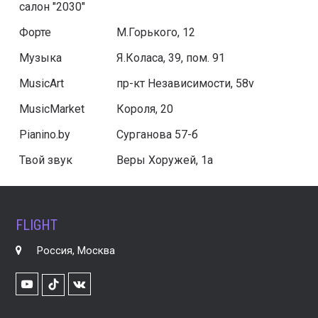
салон "2030"
Форте
М.Горького, 12
Музыка
Я.Коласа, 39, пом. 91
MusicArt
пр-кт Независимости, 58v
MusicMarket
Короля, 20
Pianino.by
Сурганова 57-б
Твой звук
Веры Хоружей, 1а
FLIGHT
Россия, Москва
Youtube
VK
TikTok