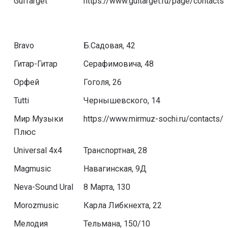
GuiTarget
https://www.guitarget.ru/page/contacts
Bravo
Б.Садовая, 42
Гитар-Гитар
Серафимовича, 48
Орфей
Гоголя, 26
Tutti
Чернышевского, 14
Мир Музыки
https://www.mirmuz-sochi.ru/contacts/
Плюс
Universal 4x4
Транспортная, 28
Magmusic
Навагинская, 9Д
Neva-Sound Ural
8 Марта, 130
Morozmusic
Карла Либкнехта, 22
Мелодия
​Тельмана, 150/10