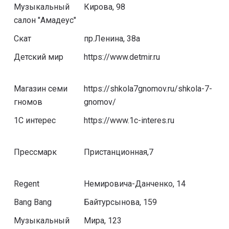
Музыкальный
Кирова, 98
салон "Амадеус"
Скат
пр.Ленина, 38а
Детский мир
https://www.detmir.ru
Магазин семи
https://shkola7gnomov.ru/shkola-7-
гномов
gnomov/
1C интерес
https://www.1c-interes.ru
Прессмарк
Пристанционная,7
Regent
Немировича-Данченко, 14
Bang Bang
Байтурсынова, 159
Музыкальный
Мира, 123