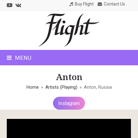
Youtube
VK
Buy Flight
Contact Us
CLOSE
MOBILE
MENU
MENU
Anton
Home
»
Artists (Playing)
»
Anton, Russia
Instagram