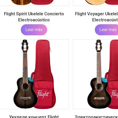
Flight Spirit Ukelele Concierto
Flight Voyager Ukele
Electroacústico
Electroacúst
Leer más
Leer más
Укулеле концерт Flight
Электроакустическ