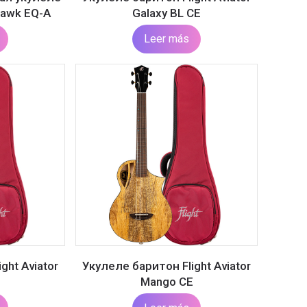
hawk EQ-A
Galaxy BL CE
Leer más
ght Aviator
Укулеле баритон Flight Aviator
Mango CE