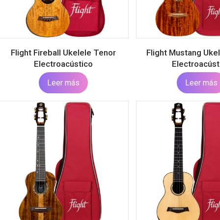
Flight Fireball Ukelele Tenor
Flight Mustang Uke
Electroacústico
Electroacúst
Leer más
Leer más