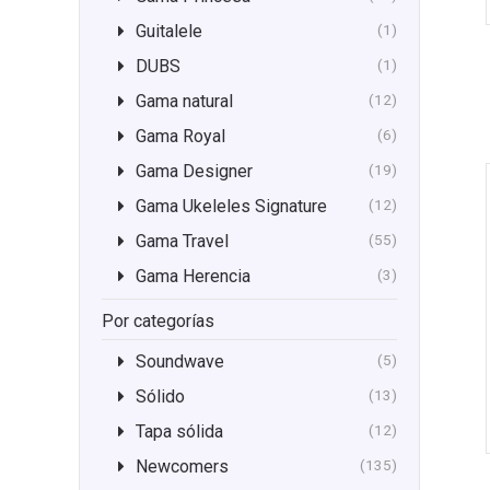
Guitalele
(1)
DUBS
(1)
Gama natural
(12)
Gama Royal
(6)
Gama Designer
(19)
Gama Ukeleles Signature
(12)
Gama Travel
(55)
Gama Herencia
(3)
Por categorías
Soundwave
(5)
Sólido
(13)
Tapa sólida
(12)
Newcomers
(135)