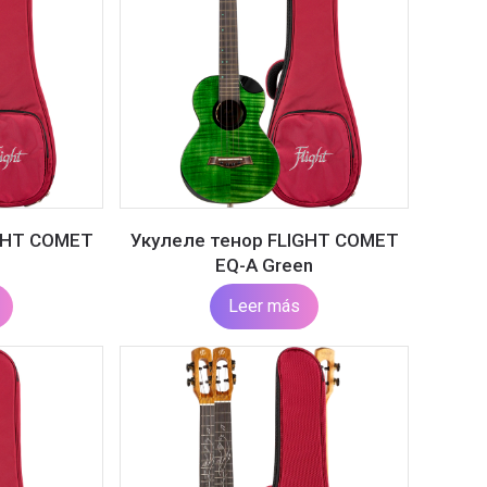
GHT COMET
Укулеле тенор FLIGHT COMET
e
EQ-A Green
Leer más