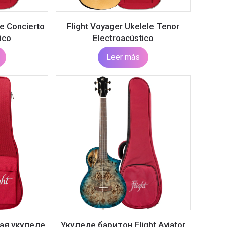
le Concierto
Flight Voyager Ukelele Tenor
ico
Electroacústico
Leer más
ая укулеле
Укулеле баритон Flight Aviator