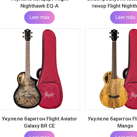
Nighthawk EQ-A
тенор Flight Night
Leer más
Leer más
Укулеле баритон Flight Aviator
Укулеле баритон Fli
Galaxy BR CE
Mango