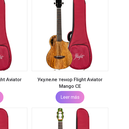
ht Aviator
Укулеле тенор Flight Aviator
Mango CE
Leer más