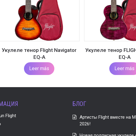
Укулеле тенор Flight Navigator
Укулеле тенор FLIG
EQ-A
EQ-A
Leer más
Leer más
МАЦИЯ
БЛОГ
n Flight
Артисты Flight вместе на M
o
2026!
Новая подписная укулеле от