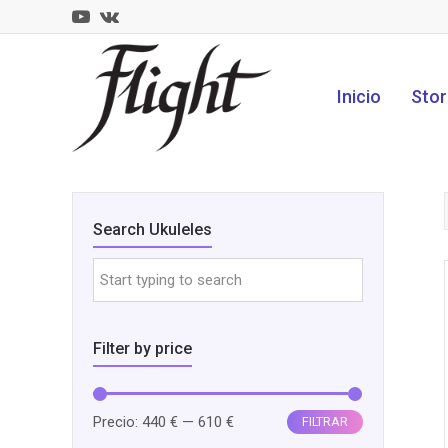
Youtube
VK
CLOSE
MOBILE
MENU
Inicio
Stor
Search Ukuleles
Filter by price
Precio
Precio
Precio:
440 €
—
610 €
FILTRAR
mínimo
máximo