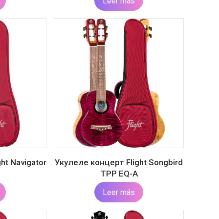
Leer más
ht Navigator
Укулеле концерт Flight Songbird
TPP EQ-A
Leer más