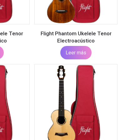
lele Tenor
Flight Phantom Ukelele Tenor
ico
Electroacústico
Leer más