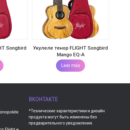
HT Songbird
Укулеле тенор FLIGHT Songbird
Mango EQ-A
Leer más
ВКОНТАКТЕ
*Технические характеристики и дизайн
onopolele
продукта могут быть изменены без
предварительного уведомления.
 Flight и