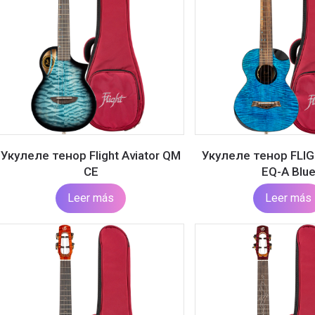
Укулеле тенор Flight Aviator QM
Укулеле тенор FLI
CE
EQ-A Blu
Leer más
Leer más