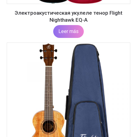
Электроакустическая укулеле тенор Flight
Nighthawk EQ-A
Leer más