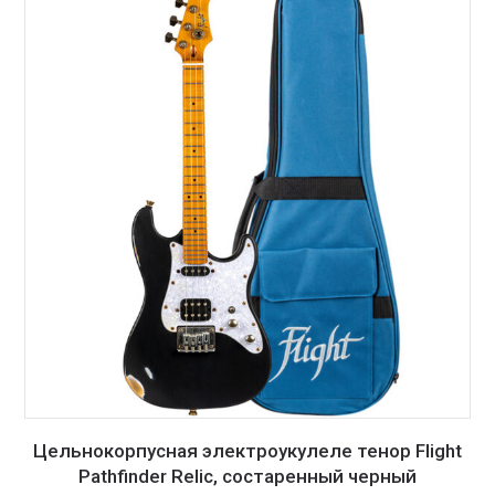
Цельнокорпусная электроукулеле тенор Flight
Pathfinder Relic, состаренный черный