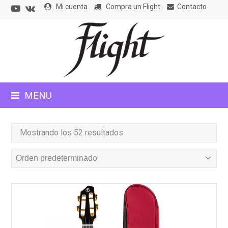
Youtube
VK
Mi cuenta
Compra un Flight
Contacto
CLOSE
MOBILE
MENU
MENU
Mostrando los 52 resultados