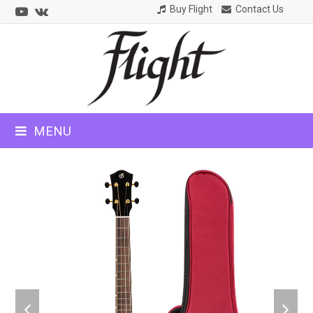
Youtube
VK
Buy Flight
Contact Us
CLOSE
MOBILE
MENU
MENU
previous
next