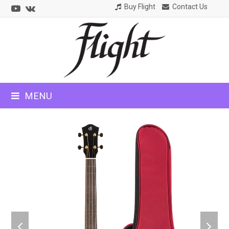
Youtube
VK
Buy Flight
Contact Us
CLOSE
MOBILE
MENU
MENU
previous
next