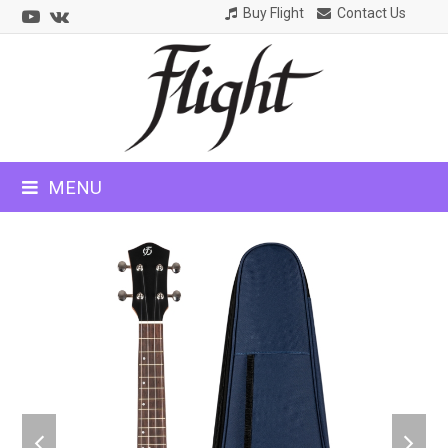
Youtube
VK
Buy Flight
Contact Us
CLOSE
MOBILE
MENU
MENU
previous
next