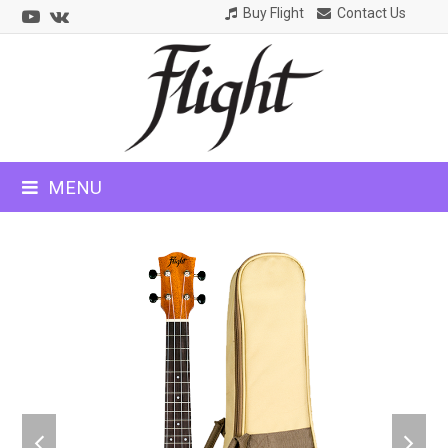
Youtube
VK
Buy Flight
Contact Us
CLOSE
MOBILE
MENU
MENU
previous
next