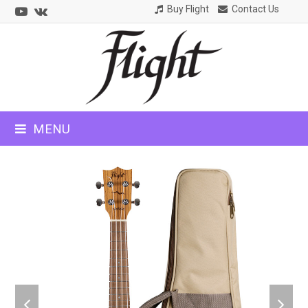
Youtube
VK
Buy Flight
Contact Us
CLOSE
MOBILE
MENU
MENU
previous
next