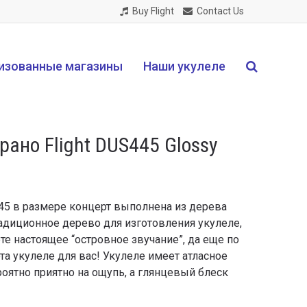
Buy Flight
Contact Us
изованные магазины
Наши укулеле
рано Flight DUS445 Glossy
445 в размере концерт выполнена из дерева
радиционное дерево для изготовления укулеле,
те настоящее “островное звучание”, да еще по
та укулеле для вас! Укулеле имеет атласное
роятно приятно на ощупь, а глянцевый блеск