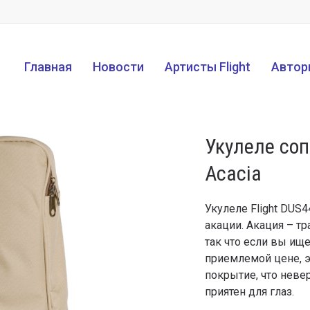
Главная
Новости
Артисты Flight
Автор
Укулеле соп
Acacia
Укулеле Flight DUS
акации. Акация – т
так что если вы ище
приемлемой цене, э
покрытие, что неве
приятен для глаз.