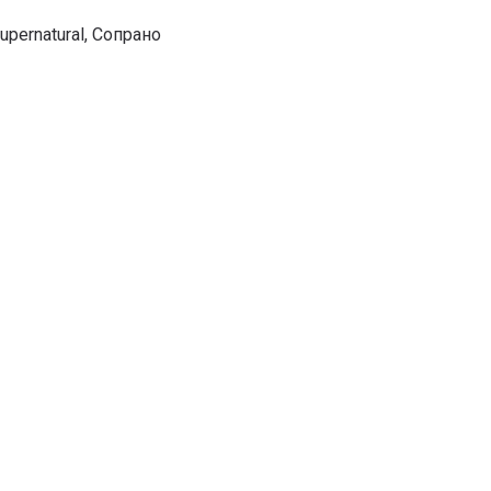
upernatural
,
Сопрано