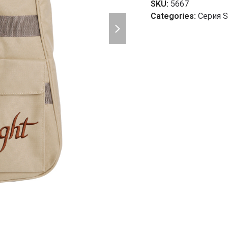
SKU:
5667
Categories:
Серия S
next
slide