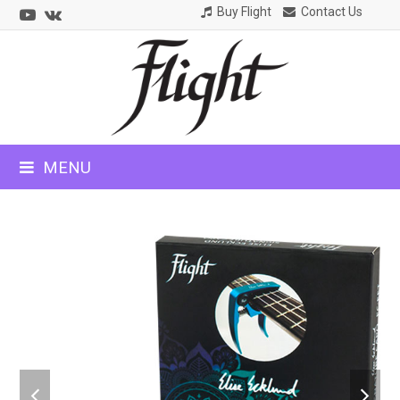
Youtube
VK
Buy Flight
Contact Us
CLOSE
MOBILE
MENU
MENU
previous
next