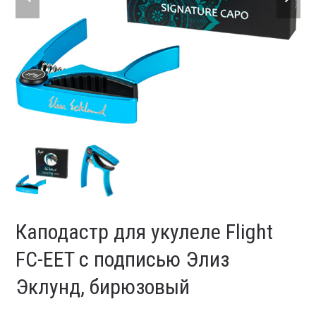
slide
slide
Каподастр для укулеле Flight
FC-EET с подписью Элиз
Эклунд, бирюзовый