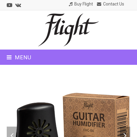
Youtube
VK
Buy Flight
Contact Us
CLOSE
MOBILE
MENU
MENU
previous
next