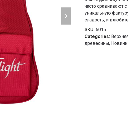
часто сравнивают с
next
уникальную фактуру.
slide
сладость, и влюбите
SKU:
6015
Categories:
Верхня
древесины
,
Новинк