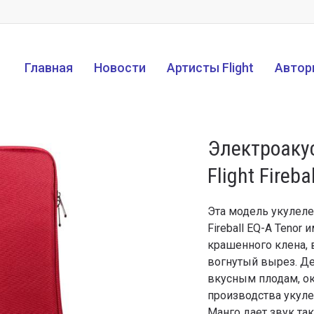
Главная
Новости
Артисты Flight
Автор
Электроаку
Flight Fireba
Эта модель укулеле 
Fireball EQ-A Tenor
крашенного клена, в
вогнутый вырез. Де
вкусным плодам, ок
производства укуле
Манго дает звук так