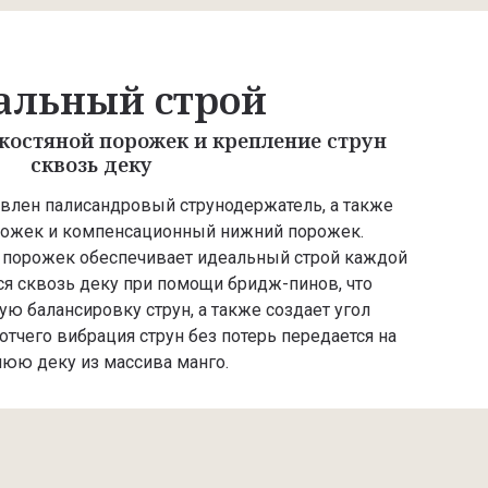
альный строй
остяной порожек и крепление струн
сквозь деку
новлен палисандровый струнодержатель, а также
рожек и компенсационный нижний порожек.
порожек обеспечивает идеальный строй каждой
ся сквозь деку при помощи бридж-пинов, что
ю балансировку струн, а также создает угол
тчего вибрация струн без потерь передается на
юю деку из массива манго.