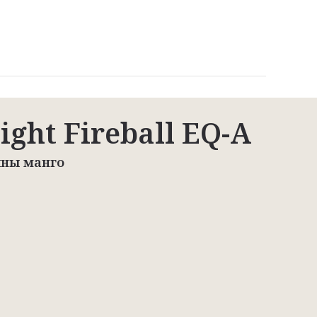
ght Fireball EQ-A
ины манго