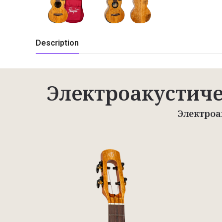
Description
Электроакустичес
Электроа