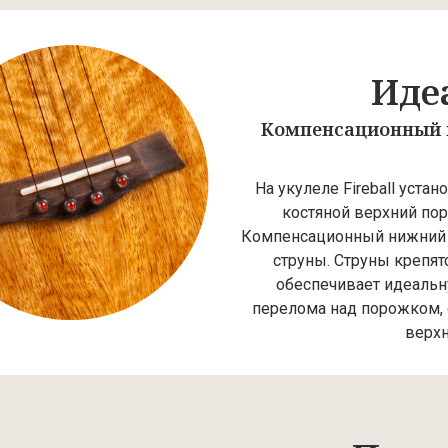
Иде
Компенсационный к
На укулеле Fireball уста
костяной верхний по
Компенсационный нижний 
струны. Струны крепят
обеспечивает идеальну
перелома над порожком, о
верхн