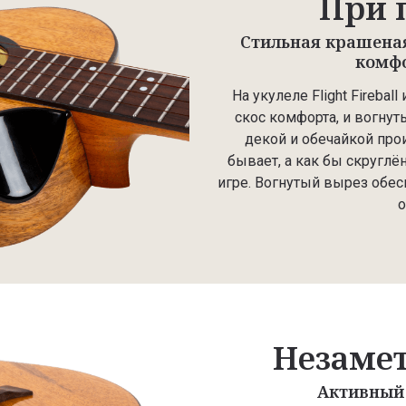
При 
Стильная крашеная
комфо
На укулеле Flight Firebal
скос комфорта, и вогну
декой и обечайкой про
бывает, а как бы скруглё
игре. Вогнутый вырез обес
о
Незаме
Активный 