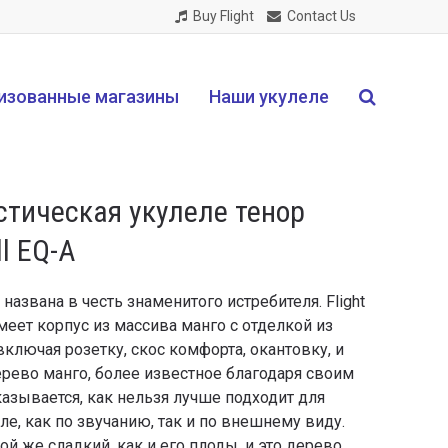
Buy Flight
Contact Us
изованные магазины
Наши укулеле
стическая укулеле тенор
ll EQ-A
названа в честь знаменитого истребителя. Flight
 имеет корпус из массива манго с отделкой из
ключая розетку, скос комфорта, окантовку, и
рево манго, более известное благодаря своим
азывается, как нельзя лучше подходит для
ле, как по звучанию, так и по внешнему виду.
ой же сладкий, как и его плоды, и это дерево