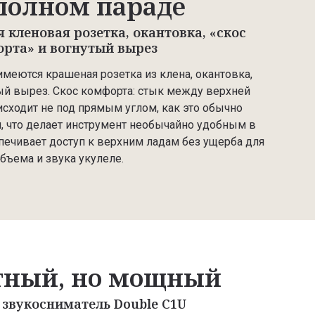
полном параде
 кленовая розетка, окантовка, «скос
рта» и вогнутый вырез
l имеются крашеная розетка из клена, окантовка,
тый вырез. Скос комфорта: стык между верхней
исходит не под прямым углом, как это обычно
н, что делает инструмент необычайно удобным в
печивает доступ к верхним ладам без ущерба для
бъема и звука укулеле.
тный, но мощный
звукосниматель Double C1U