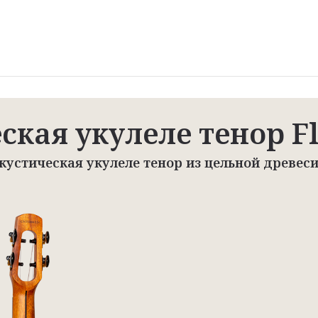
кая укулеле тенор Fli
кустическая укулеле тенор из цельной древес