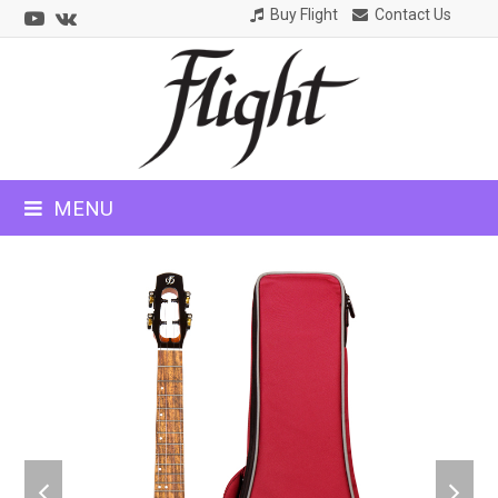
Youtube
VK
Buy Flight
Contact Us
CLOSE
MOBILE
MENU
MENU
previous
next