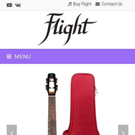
Youtube
VK
Buy Flight
Contact Us
CLOSE
MOBILE
MENU
MENU
previous
next