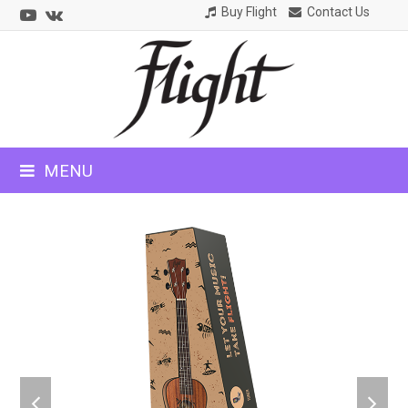
Youtube
VK
Buy Flight
Contact Us
CLOSE
MOBILE
MENU
MENU
previous
next