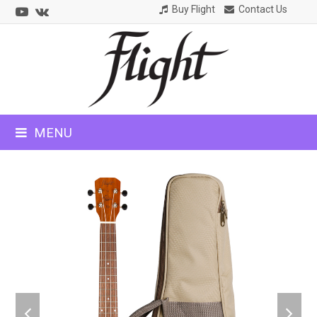
Youtube
VK
Buy Flight
Contact Us
CLOSE
MOBILE
MENU
MENU
previous
next