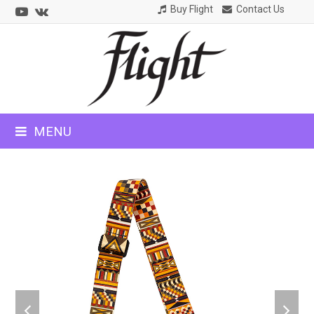
Youtube
VK
Buy Flight
Contact Us
CLOSE
MOBILE
MENU
MENU
previous
next