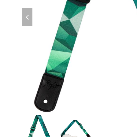
previous
slide