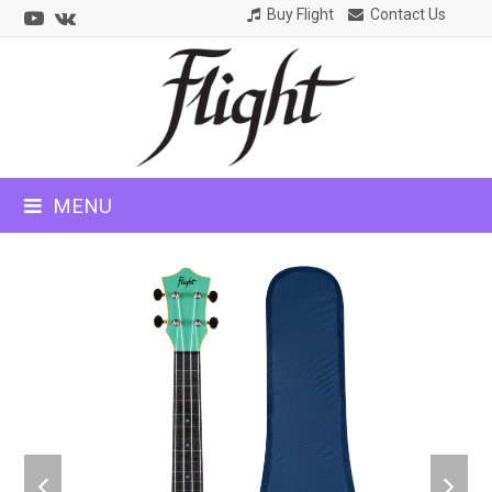
Youtube
VK
Buy Flight
Contact Us
CLOSE
MOBILE
MENU
MENU
previous
next