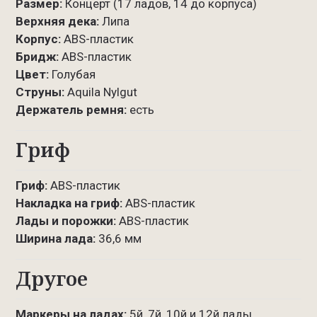
Размер:
Концерт (17 ладов, 14 до корпуса)
Верхняя дека:
Липа
Корпус:
ABS-пластик
Бридж:
ABS-пластик
Цвет:
Голубая
Струны:
Aquila Nylgut
Держатель ремня:
есть
Гриф
Гриф:
ABS-пластик
Накладка на гриф:
ABS-пластик
Лады и порожки:
ABS-пластик
Ширина лада:
36,6 мм
Другое
Маркеры на ладах:
5й, 7й, 10й и 12й лады.