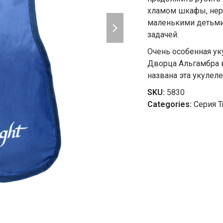
хламом шкафы, нерв
next
маленькими детьми 
slide
задачей.
Очень особенная ук
Дворца Альгамбра в
названа эта укулеле
SKU:
5830
Categories:
Серия T