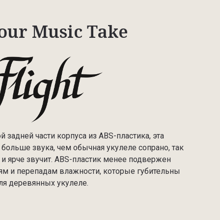
our Music Take
й задней части корпуса из ABS-пластика, эта
больше звука, чем обычная укулеле сопрано, так
 и ярче звучит. ABS-пластик менее подвержен
м и перепадам влажности, которые губительны
ля деревянных укулеле.