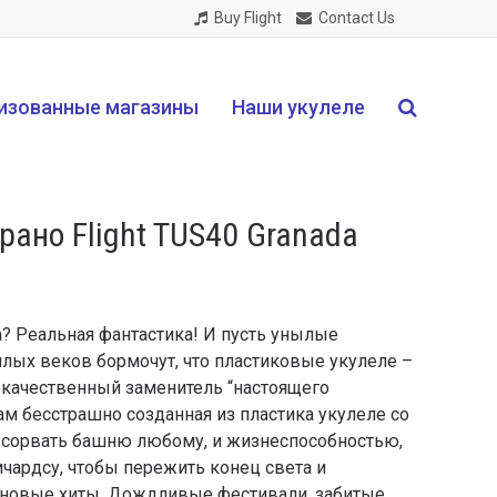
Buy Flight
Contact Us
изованные магазины
Наши укулеле
рано Flight TUS40 Granada
а? Реальная фантастика! И пусть унылые
лых веков бормочут, что пластиковые укулеле –
окачественный заменитель “настоящего
вам бесстрашно созданная из пластика укулеле со
 сорвать башню любому, и жизнеспособностью,
чардсу, чтобы пережить конец света и
 новые хиты. Дождливые фестивали, забитые