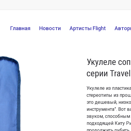
Главная
Новости
Артисты Flight
Автор
Укулеле соп
серии Travel
Укулеле из пластик
стереотипы из прош
это дешевый, низк
инструмента”. Вот 
звуком, способным
подходящей Киту Ри
продолжить рубить