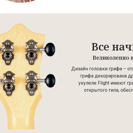
Все нач
Великолепно в
Дизайн головки грифа – от
грифа декорирована др
укулеле Flight имеют г
открытого типа, обе