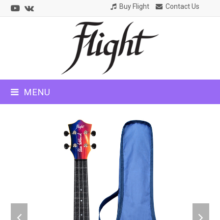
Youtube
VK
Buy Flight
Contact Us
CLOSE
MOBILE
MENU
MENU
previous
next