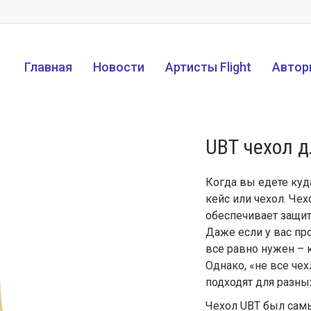
Главная
Новости
Артисты Flight
Автор
UBT чехол д
Когда вы едете куд
кейс или чехол. Че
обеспечивает защит
Даже если у вас проч
все равно нужен – 
Однако, «не все че
подходят для разны
Чехол UBT был самы