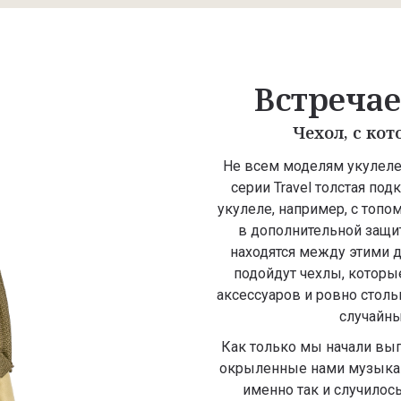
Встреча
Чехол, с ко
Не всем моделям укулеле
серии Travel толстая под
укулеле, например, с топо
в дополнительной защи
находятся между этими д
подойдут чехлы, которы
аксессуаров и ровно столь
случайны
Как только мы начали выпу
окрыленные нами музыкант
именно так и случилось