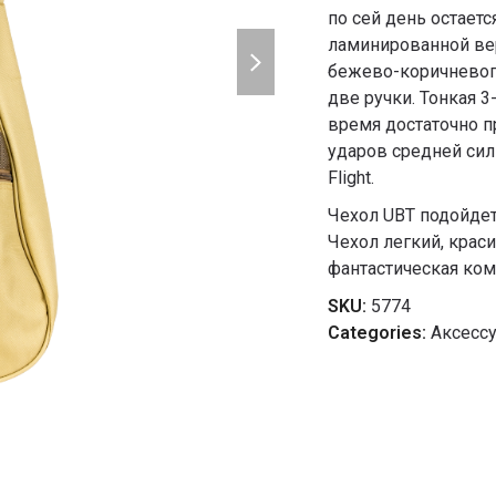
по сей день остает
next
ламинированной ве
slide
бежево-коричневого
две ручки. Тонкая 3
время достаточно п
ударов средней сил
Flight.
Чехол UBT подойдет
Чехол легкий, крас
фантастическая ком
SKU:
5774
Categories:
Аксесс