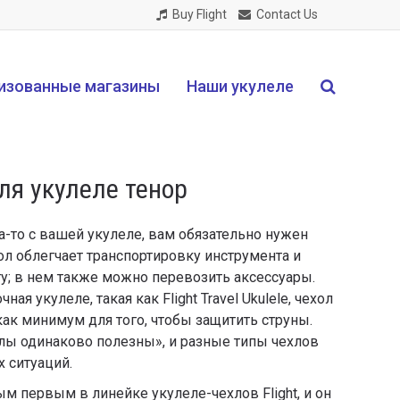
Buy Flight
Contact Us
изованные магазины
Наши укулеле
ля укулеле тенор
а-то с вашей укулеле, вам обязательно нужен
хол облегчает транспортировку инструмента и
у; в нем также можно перевозить аксессуары.
ная укулеле, такая как Flight Travel Ukulele, чехол
как минимум для того, чтобы защитить струны.
хлы одинаково полезны», и разные типы чехлов
х ситуаций.
м первым в линейке укулеле-чехлов Flight, и он