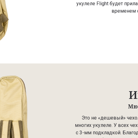
укулеле Flight будет прилаг
временем о
И
Мн
Это не «дешевый» чехол
многих укулеле. У всех че
с 3-мм подкладкой. Благод