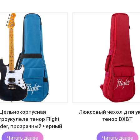
Цельнокорпусная
Люксовый чехол для у
роукулеле тенор Flight
тенор DXBT
nder, прозрачный черный
Читать далее
Читать далее