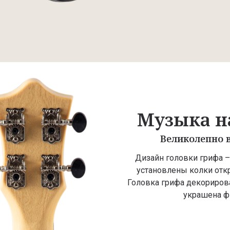
Музыка н
Великолепно в
Дизайн головки грифа –
установлены колки откр
Головка грифа декорирова
украшена фи