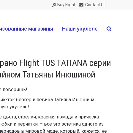
Buy Flight
Contact Us
изованные магазины
Наши укулеле
рано Flight TUS TATIANA серии
изайном Татьяны Инюшиной
не поверишь!
 тик-ток блогер и певица Татьяна Инюшина
ную укулеле!
цвета, стрелки, красная помада и прическа
 юбки и перчатки, – всё это эстетика одного из
ериодов в мировой моде, который, кажется, не