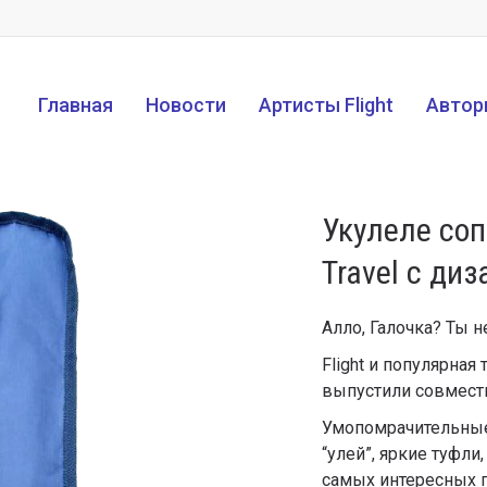
Главная
Новости
Артисты Flight
Автор
Укулеле соп
Travel с д
Алло, Галочка? Ты 
Flight и популярная
выпустили совмест
Умопомрачительные 
“улей”, яркие туфли,
самых интересных п