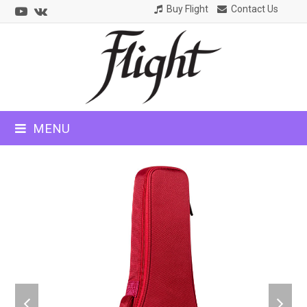
Youtube
VK
Buy Flight
Contact Us
CLOSE
MOBILE
MENU
MENU
previous
next