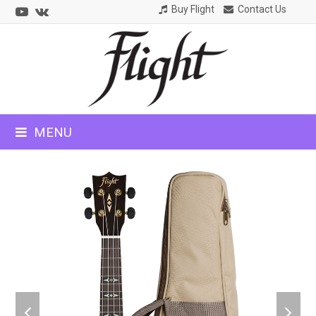
Youtube
VK
Buy Flight
Contact Us
CLOSE
MOBILE
MENU
MENU
previous
next