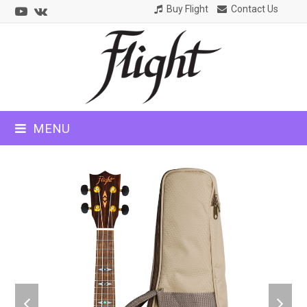
Youtube
VK
Buy Flight
Contact Us
CLOSE
MOBILE
MENU
MENU
previous
next