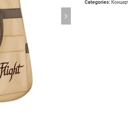
Categories:
Концер
next
slide