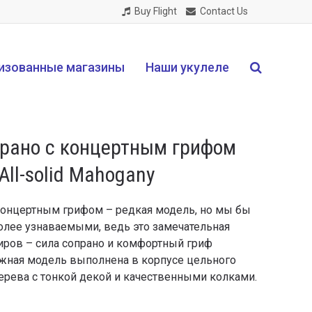
Buy Flight
Contact Us
изованные магазины
Наши укулеле
прано с концертным грифом
 All-solid Mahogany
концертным грифом – редкая модель, но мы бы
более узнаваемыми, ведь это замечательная
иров – сила сопрано и комфортный гриф
ажная модель выполнена в корпусе цельного
ерева с тонкой декой и качественными колками.