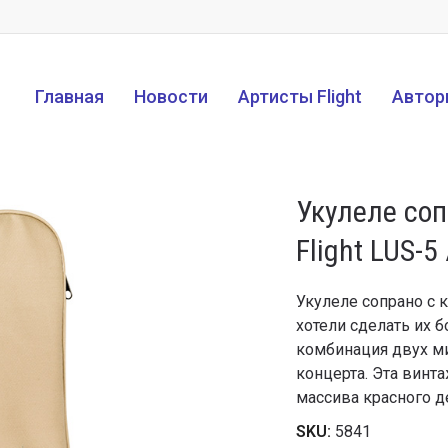
Главная
Новости
Артисты Flight
Автор
Укулеле со
Flight LUS-5
Укулеле сопрано с 
хотели сделать их 
комбинация двух м
концерта. Эта винт
массива красного д
SKU:
5841