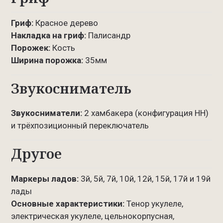
Гриф:
Красное дерево
Накладка на гриф:
Палисандр
Порожек:
Кость
Ширина порожка:
35мм
Звукосниматель
Звукосниматели
:
2 хамбакера (конфигурация HH)
и трёхпозиционный переключатель
Другое
Маркеры ладов:
3й, 5й, 7й, 10й, 12й, 15й, 17й и 19й
лады
Основные характеристики:
Тенор укулеле,
электрическая укулеле, цельнокорпусная,