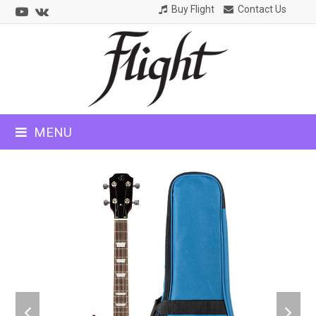
Youtube
VK
Buy Flight
Contact Us
CLOSE
MOBILE
MENU
MENU
previous
next