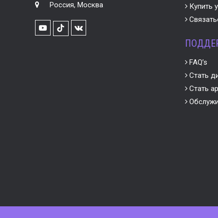
Россия, Москва
Купить у
Связатьс
Youtube
VK
TikTok
ПОДДЕ
FAQ’s
Стать д
Стать а
Обслужи