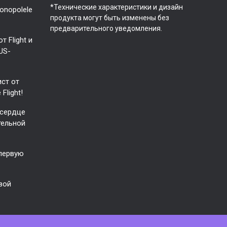
*Технические характеристики и дизайн
onopolele
продукта могут быть изменены без
предварительного уведомления.
 Flight и
US-
ист от
Flight!
 сердце
тельной
 первую
свой