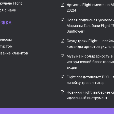
кулеле Flight
Артисты Flight вместе на M
я с нами
2026!
Новая подписная укулеле от
РЖКА
Марианы Гальбани Flight T
Sunflower!
илером
Саундтреки Flight — плейл
ртистом
команды артистов укулеле 
вание клиентов
Музыка и солидарность в
исторической благотвори
акции
Flight представляет PIXI –
линейку тревел-гитар
Новинки Flight: выберите 
идеальный инструмент!