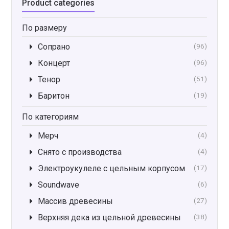
Product categories
По размеру
Сопрано
(96)
Концерт
(96)
Тенор
(51)
Баритон
(19)
По категориям
Мерч
(4)
Снято с производства
(4)
Электроукулеле с цельным корпусом
(17)
Soundwave
(6)
Массив древесины
(27)
Верхняя дека из цельной древесины
(38)