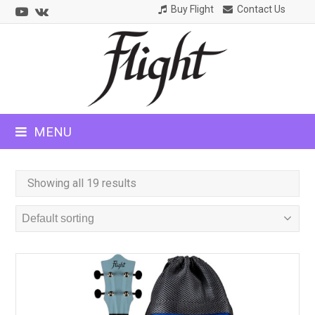
Youtube
VK
Buy Flight
Contact Us
CLOSE
MOBILE
MENU
MENU
Showing all 19 results