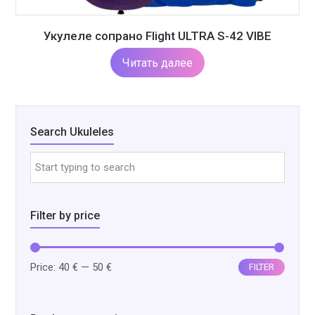
Укулеле сопрано Flight ULTRA S-42 VIBE
Читать далее
Search Ukuleles
Filter by price
Min
Max
Price:
40 €
—
50 €
FILTER
price
price