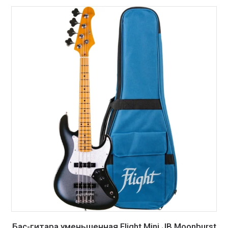
Бас-гитара уменьшенная Flight Mini JB Moonburst